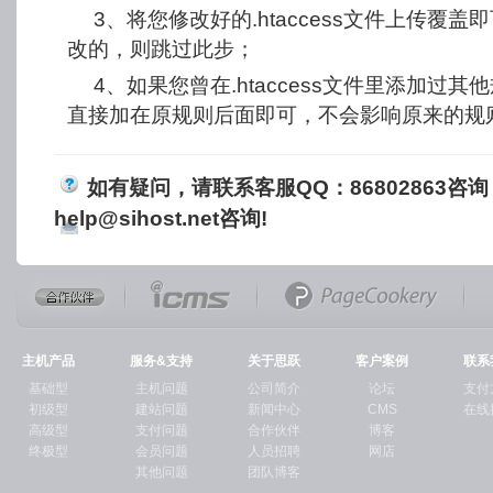
3、将您修改好的.htaccess文件上传覆
改的，则跳过此步；
4、如果您曾在.htaccess文件里添加过
直接加在原规则后面即可，不会影响原来的规
如有疑问，请联系客服QQ：86802863咨
help@sihost.net
咨询!
主机产品
服务&支持
关于思跃
客户案例
联系
基础型
主机问题
公司简介
论坛
支付
初级型
建站问题
新闻中心
CMS
在线
高级型
支付问题
合作伙伴
博客
终极型
会员问题
人员招聘
网店
其他问题
团队博客